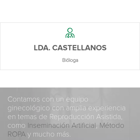
LDA. CASTELLANOS
Bióloga
Contamos con un equipo
ginecológico con amplia experiencia
en temas de Reproducción Asistida,
como
Inseminación Artificial
,
Método
ROPA
y mucho más.